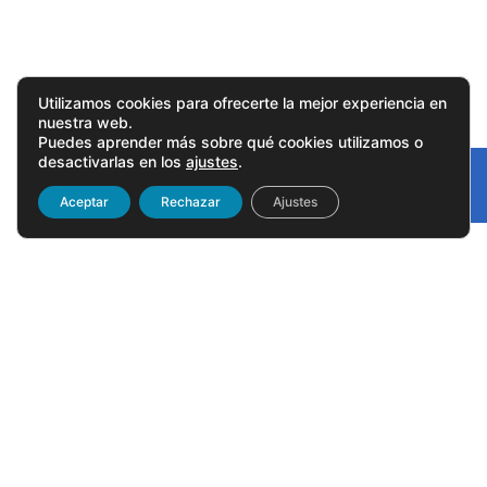
Utilizamos cookies para ofrecerte la mejor experiencia en
nuestra web.
Puedes aprender más sobre qué cookies utilizamos o
desactivarlas en los
ajustes
.
Gonvarri
Linked
Aceptar
Rechazar
Ajustes
Toda la
actualidad
Linkedin
Gonvarri
en Linkedin